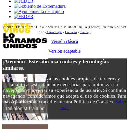
© 2017 - CETA-CIEMAT - Calle Sola nº 1, C.P. 10200 Trujillo (Cáceres) Teléfono 927 659
317 -
Aviso Legal
-
Contacto
-
Sitemap
Versión clásica
Versión adaptable
¡Atención! Este sitio usa cookies y tecnologías
similares.
Este sitio web utiliza las cookies propias, de terceros y
analíticas estrictamente necesarias para optimizar su
navegación y mejorar su experiencia de usuario. Si continúa
navegando, consideramos que acepta el uso de cookies. Para
más información, consulte nuestra Política de Cookies.
Saber
más
Acepto