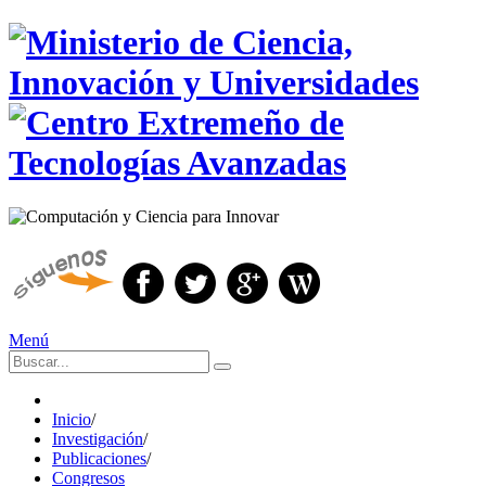
Menú
Inicio
/
Investigación
/
Publicaciones
/
Congresos