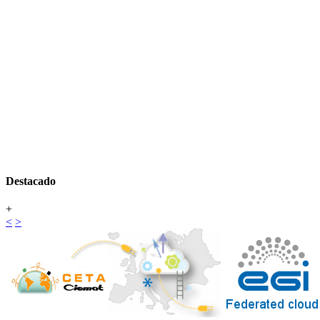
Destacado
+
<
>