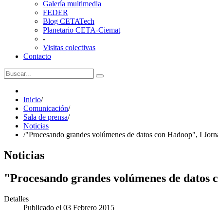
Galería multimedia
FEDER
Blog CETATech
Planetario CETA-Ciemat
-
Visitas colectivas
Contacto
Inicio
/
Comunicación
/
Sala de prensa
/
Noticias
/
"Procesando grandes volúmenes de datos con Hadoop", I Jor
Noticias
"Procesando grandes volúmenes de datos 
Detalles
Publicado el 03 Febrero 2015