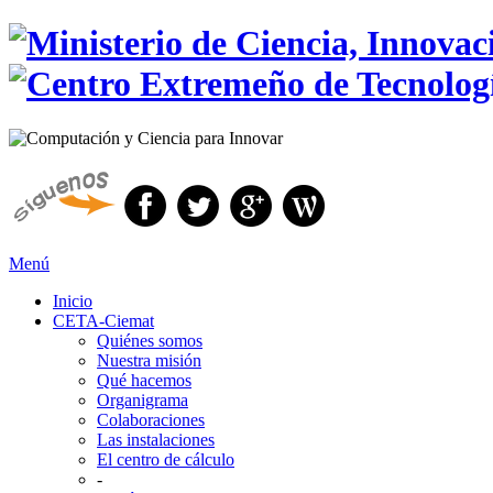
Menú
Inicio
CETA-Ciemat
Quiénes somos
Nuestra misión
Qué hacemos
Organigrama
Colaboraciones
Las instalaciones
El centro de cálculo
-